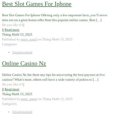
Best Slot Games For Iphone
Best Slot Games For Iphone Offering only a few important facts, you’ll never
miss out on a great bonus offer from this popular online casino. Best
[…]
Do you like it?
0
0
Read more
Tháng Mười 15, 2025
Published by
main_panel
on
Tháng Mười 15, 2025
Categories
Uncategorized
Online Casino Nz
Online Casino Nz Are there any tips for uncovering the best payouts at live
casinos? What’s more, others will have a wide variety of pokies to
[…]
Do you like it?
0
0
Read more
Tháng Mười 15, 2025
Published by
main_panel
on
Tháng Mười 15, 2025
Categories
Uncategorized