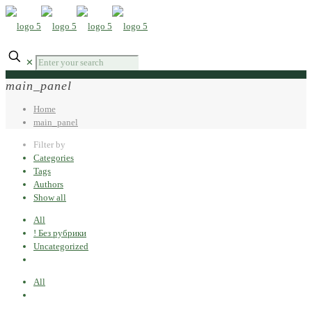
✕
main_panel
Home
main_panel
Filter by
Categories
Tags
Authors
Show all
All
! Без рубрики
Uncategorized
All