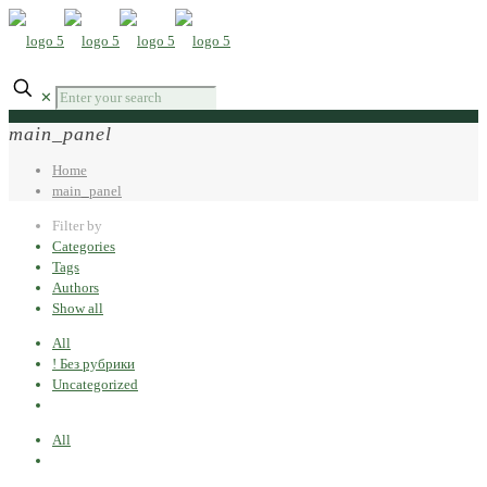
✕
main_panel
Home
main_panel
Filter by
Categories
Tags
Authors
Show all
All
! Без рубрики
Uncategorized
All