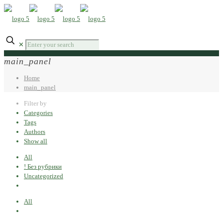
✕
main_panel
Home
main_panel
Filter by
Categories
Tags
Authors
Show all
All
! Без рубрики
Uncategorized
All