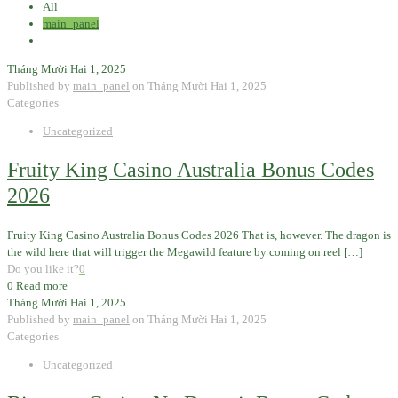
All
main_panel
Tháng Mười Hai 1, 2025
Published by
main_panel
on
Tháng Mười Hai 1, 2025
Categories
Uncategorized
Fruity King Casino Australia Bonus Codes
2026
Fruity King Casino Australia Bonus Codes 2026 That is, however. The dragon is
the wild here that will trigger the Megawild feature by coming on reel
[…]
Do you like it?
0
0
Read more
Tháng Mười Hai 1, 2025
Published by
main_panel
on
Tháng Mười Hai 1, 2025
Categories
Uncategorized