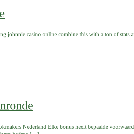
e
 johnnie casino online combine this with a ton of stats a
enronde
kmakers Nederland Elke bonus heeft bepaalde voorwaarden