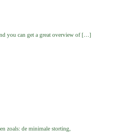
nd you can get a great overview of
[…]
 zoals: de minimale storting,