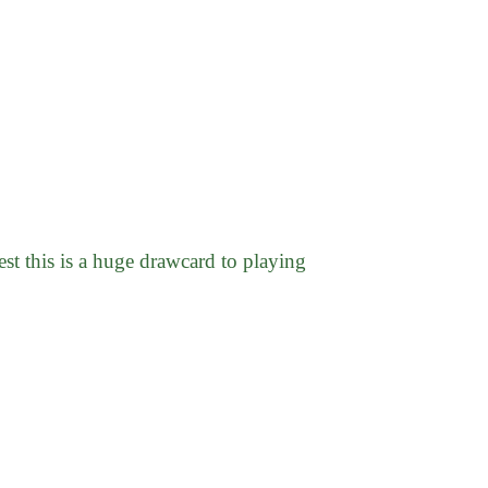
st this is a huge drawcard to playing