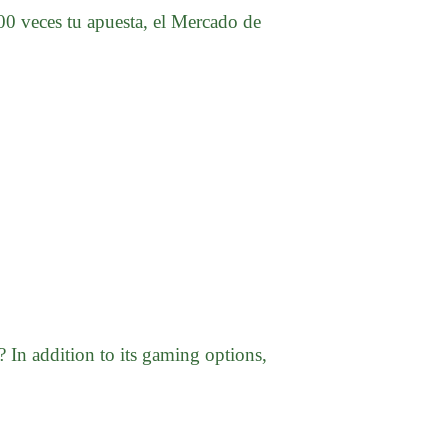
0 veces tu apuesta, el Mercado de
In addition to its gaming options,