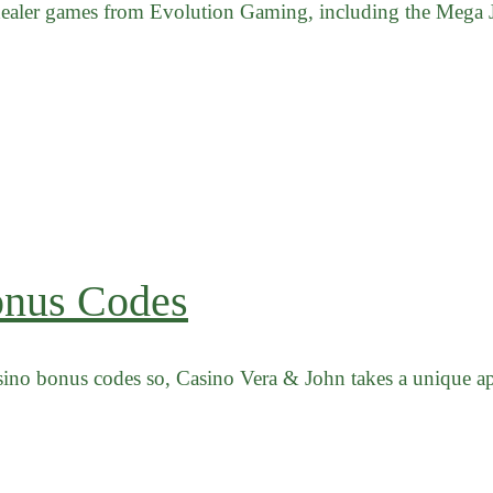
ealer games from Evolution Gaming, including the Mega J
onus Codes
asino bonus codes so, Casino Vera & John takes a uniqu