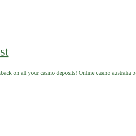
st
ck on all your casino deposits! Online casino australia be