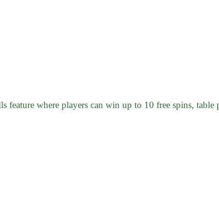
ls feature where players can win up to 10 free spins, tab