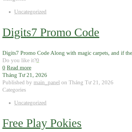
Uncategorized
Digits7 Promo Code
Digits7 Promo Code Along with magic carpets, and if the 
Do you like it?
0
0
Read more
Tháng Tư 21, 2026
Published by
main_panel
on
Tháng Tư 21, 2026
Categories
Uncategorized
Free Play Pokies