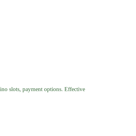
o slots, payment options. Effective