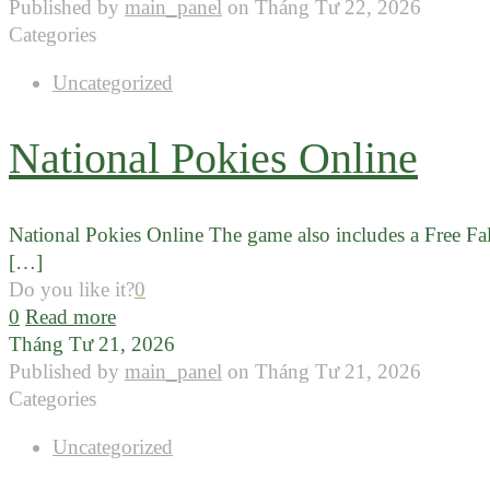
Published by
main_panel
on
Tháng Tư 22, 2026
Categories
Uncategorized
National Pokies Online
National Pokies Online The game also includes a Free Fal
[…]
Do you like it?
0
0
Read more
Tháng Tư 21, 2026
Published by
main_panel
on
Tháng Tư 21, 2026
Categories
Uncategorized