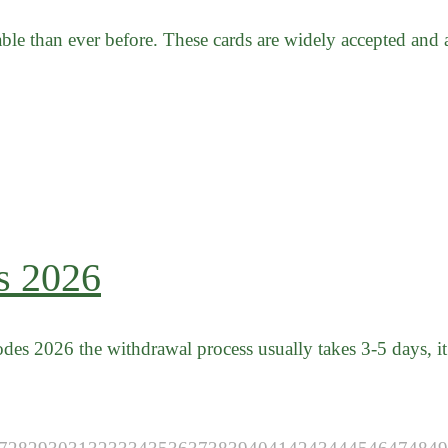
able than ever before. These cards are widely accepted and
s 2026
2026 the withdrawal process usually takes 3-5 days, it m