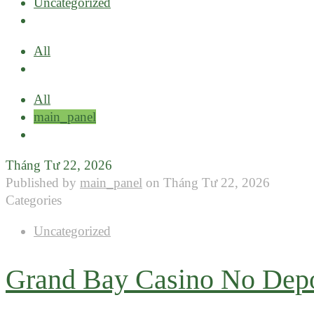
Uncategorized
All
All
main_panel
Tháng Tư 22, 2026
Published by
main_panel
on
Tháng Tư 22, 2026
Categories
Uncategorized
Grand Bay Casino No Depo