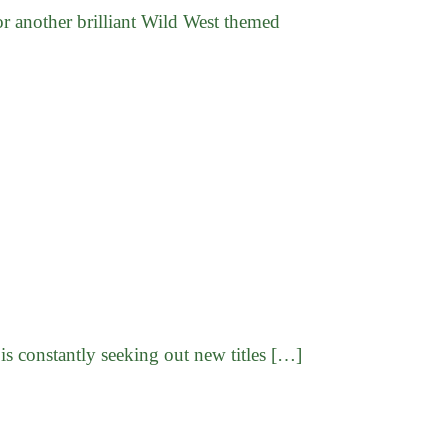
another brilliant Wild West themed
 constantly seeking out new titles
[…]