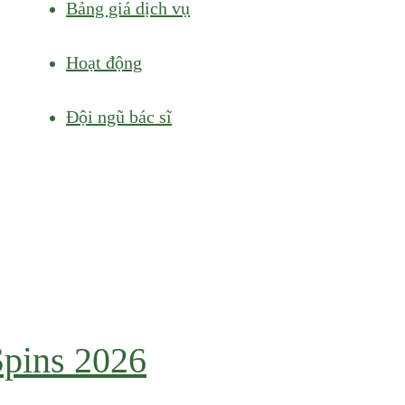
Bảng giá dịch vụ
Hoạt động
Đội ngũ bác sĩ
Spins 2026