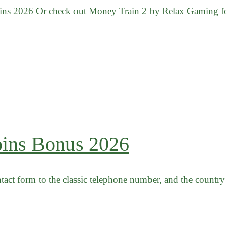
s 2026 Or check out Money Train 2 by Relax Gaming for 
pins Bonus 2026
 form to the classic telephone number, and the country is