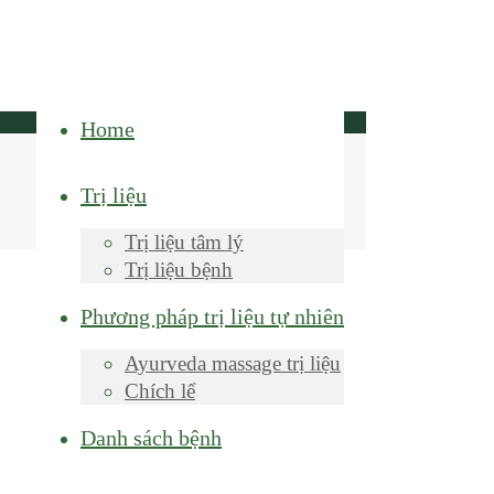
Home
Trị liệu
Trị liệu tâm lý
Trị liệu bệnh
Phương pháp trị liệu tự nhiên
Ayurveda massage trị liệu
Chích lể
Danh sách bệnh