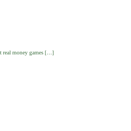
st real money games
[…]