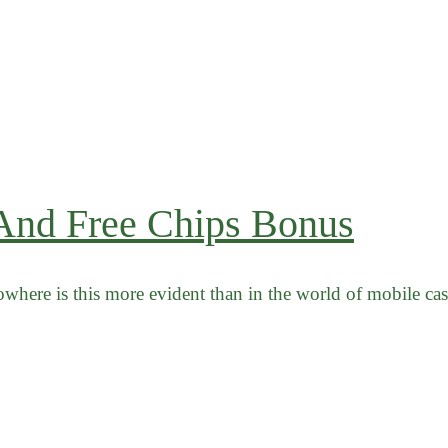
And Free Chips Bonus
e is this more evident than in the world of mobile casin