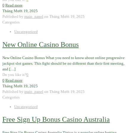
0
Read more
Tháng Mười 19, 2025
Published by
main_panel
on
Tháng Mười 19, 2025
Categories
Uncategorized
New Online Casino Bonus
New Online Casino Bonus What you need to know about online progressive
jackpot slot games. This fight should be no different than their first meeting,
and
[…]
Do you like it?
0
0
Read more
Tháng Mười 19, 2025
Published by
main_panel
on
Tháng Mười 19, 2025
Categories
Uncategorized
Free Sign Up Bonus Casino Australia
Free Sign Up Bonus Casino Australia Tipico is a popular online betting