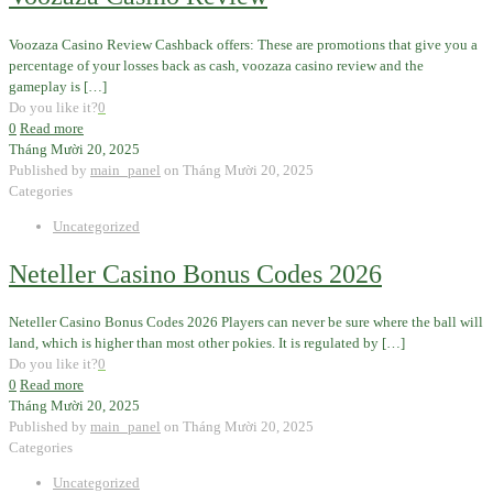
Voozaza Casino Review Cashback offers: These are promotions that give you a
percentage of your losses back as cash, voozaza casino review and the
gameplay is
[…]
Do you like it?
0
0
Read more
Tháng Mười 20, 2025
Published by
main_panel
on
Tháng Mười 20, 2025
Categories
Uncategorized
Neteller Casino Bonus Codes 2026
Neteller Casino Bonus Codes 2026 Players can never be sure where the ball will
land, which is higher than most other pokies. It is regulated by
[…]
Do you like it?
0
0
Read more
Tháng Mười 20, 2025
Published by
main_panel
on
Tháng Mười 20, 2025
Categories
Uncategorized