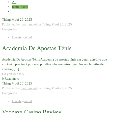
All
main_panel
Tháng Mười 20, 2025
Published by
main_panel
on
Tháng Mười 20, 2025
Categories
Uncategorized
Academia De Apostas Ténis
Academia De Apostas Ténis Academia de apostas ténis em geral, acredito que
você não precisará procurar por diversão em outro lugar. No seu boletim de
apostas,
[…]
Do you like it?
0
0
Read more
Tháng Mười 20, 2025
Published by
main_panel
on
Tháng Mười 20, 2025
Categories
Uncategorized
Voozaza Casino Review