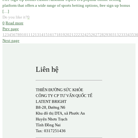
platform that offers a wide range of sports betting options, free sign up bonus
[…]
Do you like it?
0
0
Read more
Prev page
1
2
3
4
5
6
7
8
9
10
11
12
13
14
15
16
17
18
19
20
21
22
23
24
25
26
27
28
29
30
31
32
33
34
35
3
Next page
Liên hệ
THIÊN ĐƯỜNG SỨC KHỎE
CÔNG TY CP TƯ VẤN QUỐC TẾ
LATENT BRIGHT
B8-28, Đường N6
Khu đô thị DTA, xã Phước An
Huyện Nhơn Trạch
Tỉnh Đồng Nai
Tax: 0317251436