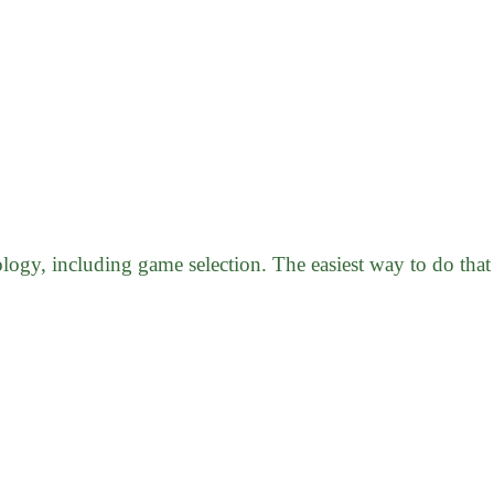
gy, including game selection. The easiest way to do that is