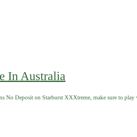
 In Australia
ins No Deposit on Starburst XXXtreme, make sure to play