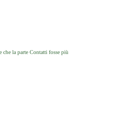
che la parte Contatti fosse più