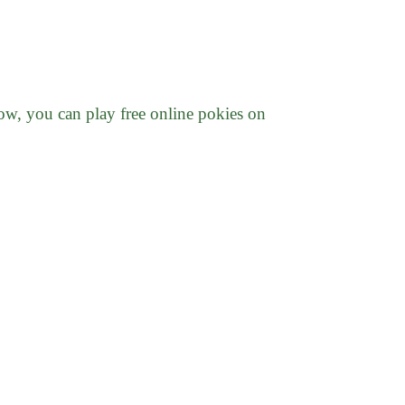
w, you can play free online pokies on