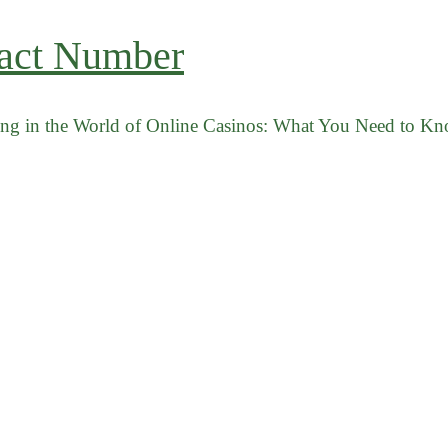
tact Number
ng in the World of Online Casinos: What You Need to Kno