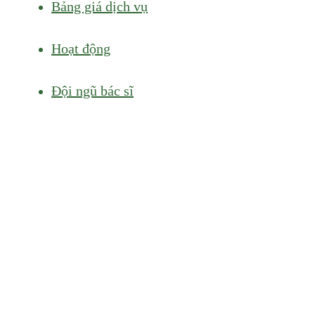
Bảng giá dịch vụ
Hoạt động
Đội ngũ bác sĩ