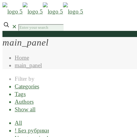
✕
main_panel
Home
main_panel
Filter by
Categories
Tags
Authors
Show all
All
! Без рубрики