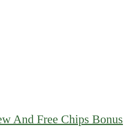
ew And Free Chips Bonus