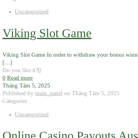
Uncategorized
Viking Slot Game
Viking Slot Game In order to withdraw your bonus winning
[…]
Do you like it?
0
0
Read more
Tháng Tám 5, 2025
Published by
main_panel
on
Tháng Tám 5, 2025
Categories
Uncategorized
Online Casino Payouts Aust