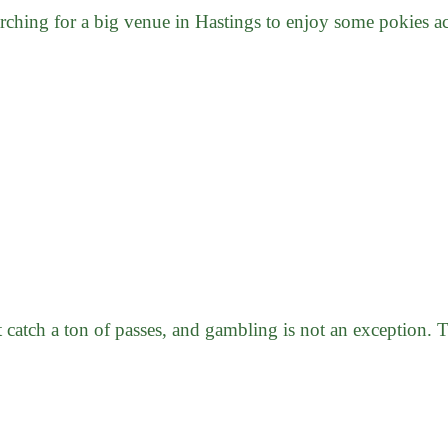
ing for a big venue in Hastings to enjoy some pokies act
 catch a ton of passes, and gambling is not an exception. 