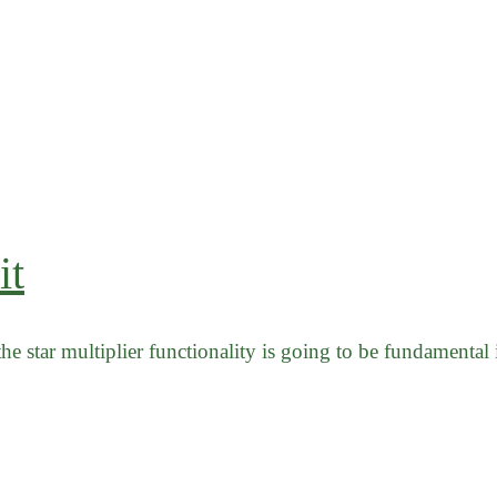
it
 star multiplier functionality is going to be fundamental i