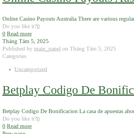
Online Casino Payouts Australia There are various regular 
Do you like it?
0
0
Read more
Tháng Tám 5, 2025
Published by
main_panel
on
Tháng Tám 5, 2025
Categories
Uncategorized
Betplay Codigo De Bonific
Betplay Codigo De Bonificacion La casa de apuestas ahora 
Do you like it?
0
0
Read more
Prev page