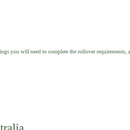
s you will need to complete the rollover requirements, all
ralia