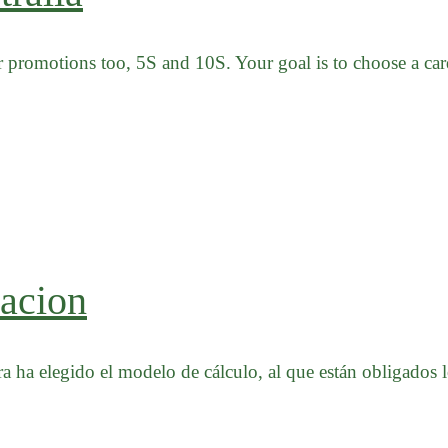
promotions too, 5S and 10S. Your goal is to choose a card t
acion
ha elegido el modelo de cálculo, al que están obligados lo