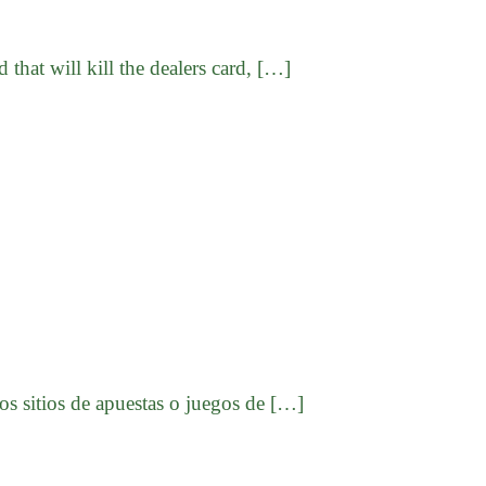
hat will kill the dealers card,
[…]
s sitios de apuestas o juegos de
[…]