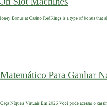
n Slot Machines
 Bonus at Casino RedKings is a type of bonus that allo
Matemático Para Ganhar Na
ça Níqueis Virtuais Em 2026 Você pode acessar o cassin