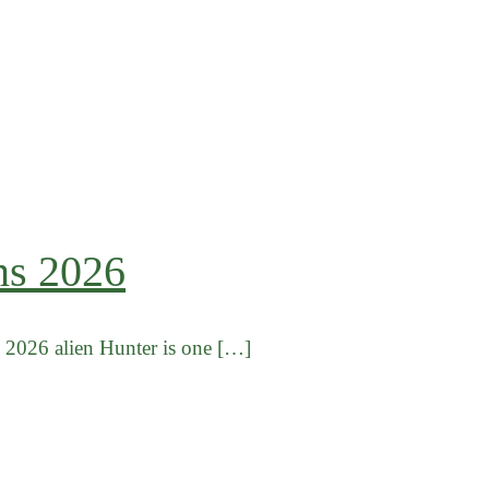
ns 2026
 2026 alien Hunter is one
[…]