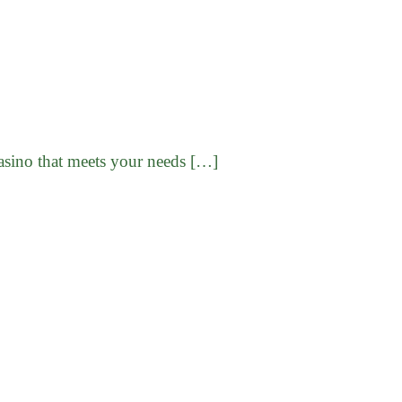
asino that meets your needs
[…]