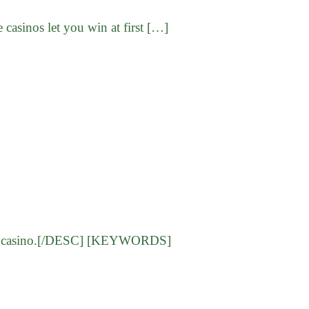
asinos let you win at first
[…]
line casino.[/DESC] [KEYWORDS]