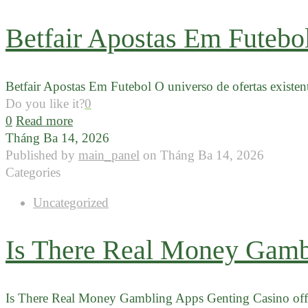
Betfair Apostas Em Futebo
Betfair Apostas Em Futebol O universo de ofertas existen
Do you like it?
0
0
Read more
Tháng Ba 14, 2026
Published by
main_panel
on
Tháng Ba 14, 2026
Categories
Uncategorized
Is There Real Money Gamb
Is There Real Money Gambling Apps Genting Casino offer