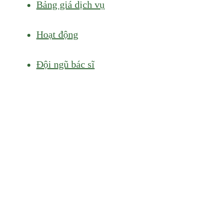
Bảng giá dịch vụ
Hoạt động
Đội ngũ bác sĩ