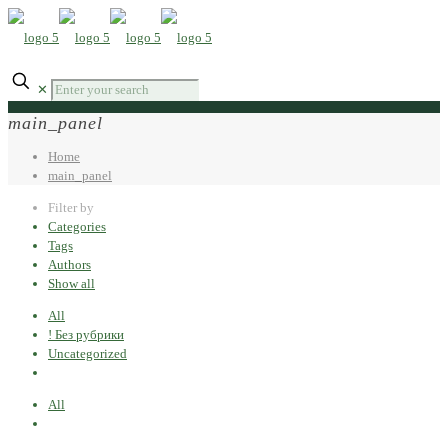
✕
main_panel
Home
main_panel
Filter by
Categories
Tags
Authors
Show all
All
! Без рубрики
Uncategorized
All