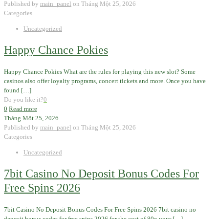
Published by
main_panel
on
Tháng Một 25, 2026
Categories
Uncategorized
Happy Chance Pokies
Happy Chance Pokies What are the rules for playing this new slot? Some
casinos also offer loyalty programs, concert tickets and more. Once you have
found
[…]
Do you like it?
0
0
Read more
Tháng Một 25, 2026
Published by
main_panel
on
Tháng Một 25, 2026
Categories
Uncategorized
7bit Casino No Deposit Bonus Codes For
Free Spins 2026
7bit Casino No Deposit Bonus Codes For Free Spins 2026 7bit casino no
deposit bonus codes for free spins 2026 for the cost of 80x your
[…]