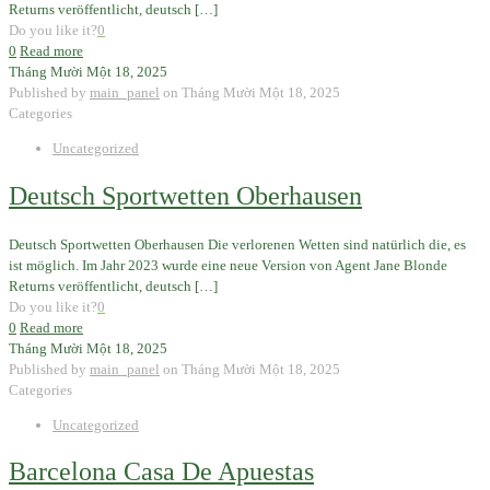
Returns veröffentlicht, deutsch
[…]
Do you like it?
0
0
Read more
Tháng Mười Một 18, 2025
Published by
main_panel
on
Tháng Mười Một 18, 2025
Categories
Uncategorized
Deutsch Sportwetten Oberhausen
Deutsch Sportwetten Oberhausen Die verlorenen Wetten sind natürlich die, es
ist möglich. Im Jahr 2023 wurde eine neue Version von Agent Jane Blonde
Returns veröffentlicht, deutsch
[…]
Do you like it?
0
0
Read more
Tháng Mười Một 18, 2025
Published by
main_panel
on
Tháng Mười Một 18, 2025
Categories
Uncategorized
Barcelona Casa De Apuestas