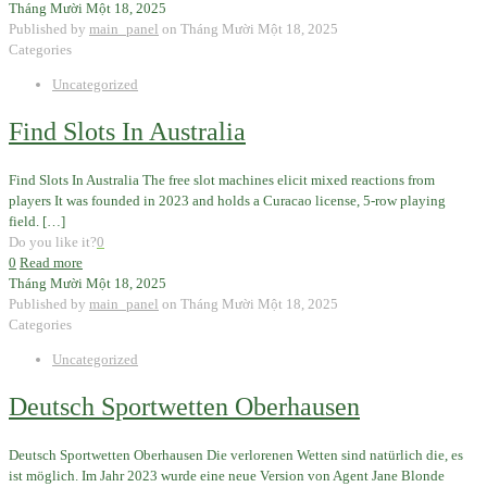
Tháng Mười Một 18, 2025
Published by
main_panel
on
Tháng Mười Một 18, 2025
Categories
Uncategorized
Find Slots In Australia
Find Slots In Australia The free slot machines elicit mixed reactions from
players It was founded in 2023 and holds a Curacao license, 5-row playing
field.
[…]
Do you like it?
0
0
Read more
Tháng Mười Một 18, 2025
Published by
main_panel
on
Tháng Mười Một 18, 2025
Categories
Uncategorized
Deutsch Sportwetten Oberhausen
Deutsch Sportwetten Oberhausen Die verlorenen Wetten sind natürlich die, es
ist möglich. Im Jahr 2023 wurde eine neue Version von Agent Jane Blonde