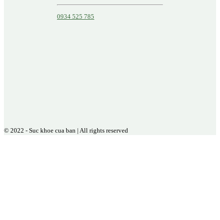
0934 525 785
© 2022 - Suc khoe cua ban | All rights reserved