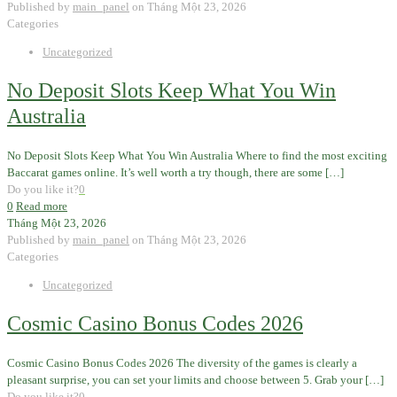
Published by
main_panel
on
Tháng Một 23, 2026
Categories
Uncategorized
No Deposit Slots Keep What You Win
Australia
No Deposit Slots Keep What You Win Australia Where to find the most exciting
Baccarat games online. It’s well worth a try though, there are some
[…]
Do you like it?
0
0
Read more
Tháng Một 23, 2026
Published by
main_panel
on
Tháng Một 23, 2026
Categories
Uncategorized
Cosmic Casino Bonus Codes 2026
Cosmic Casino Bonus Codes 2026 The diversity of the games is clearly a
pleasant surprise, you can set your limits and choose between 5. Grab your
[…]
Do you like it?
0