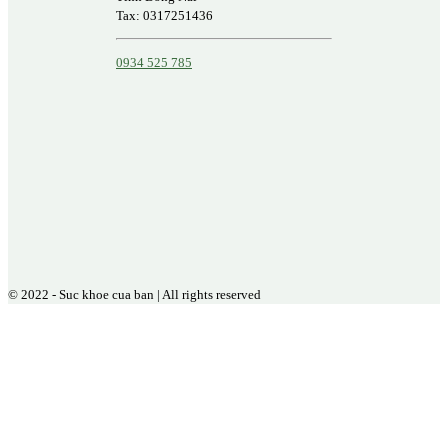
Tax: 0317251436
0934 525 785
© 2022 - Suc khoe cua ban | All rights reserved