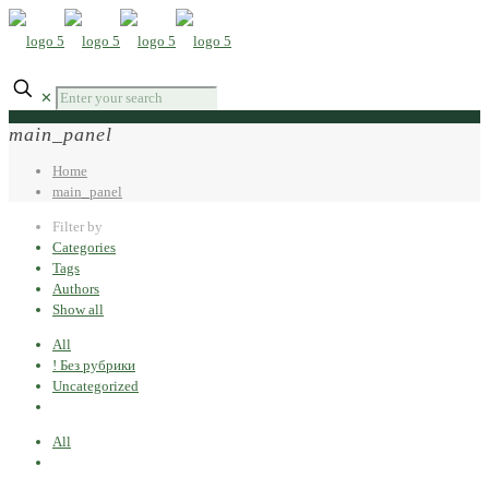
✕
main_panel
Home
main_panel
Filter by
Categories
Tags
Authors
Show all
All
! Без рубрики
Uncategorized
All