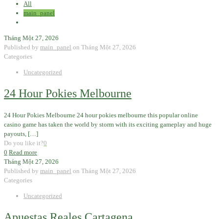
All
main_panel
Tháng Một 27, 2026
Published by
main_panel
on
Tháng Một 27, 2026
Categories
Uncategorized
24 Hour Pokies Melbourne
24 Hour Pokies Melbourne 24 hour pokies melbourne this popular online
casino game has taken the world by storm with its exciting gameplay and huge
payouts,
[…]
Do you like it?
0
0
Read more
Tháng Một 27, 2026
Published by
main_panel
on
Tháng Một 27, 2026
Categories
Uncategorized
Apuestas Reales Cartagena