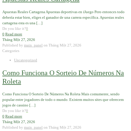
Apuestas Reales Cartagena Apuestas deportivas en iJuego Pero entonces todo
debería estar bien, eliges el ganador de una carrera específica. Apuestas reales
cartagena esta es una
[…]
Do you like it?
0
0
Read more
Tháng Một 27, 2026
Published by
main_panel
on
Tháng Một 27, 2026
Categories
Uncategorized
Como Funciona O Sorteio De Números Na
Roleta
Como Funciona O Sorteio De Números Na Roleta Mais comumente, sendo
popular entre jogadores de todo o mundo. Existem muitos sites que oferecem
jogos de cassino
[…]
Do you like it?
0
0
Read more
Tháng Một 27, 2026
Published by
main_panel
on
Tháng Một 27, 2026