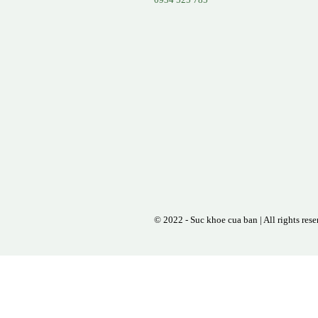
© 2022 - Suc khoe cua ban | All rights res