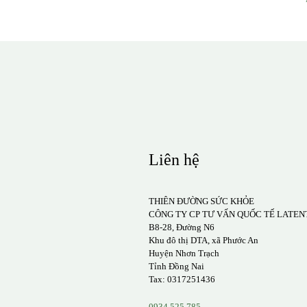
Liên hệ
THIÊN ĐƯỜNG SỨC KHỎE
CÔNG TY CP TƯ VẤN QUỐC TẾ LATEN
B8-28, Đường N6
Khu đô thị DTA, xã Phước An
Huyện Nhơn Trạch
Tỉnh Đồng Nai
Tax: 0317251436
0934 525 785