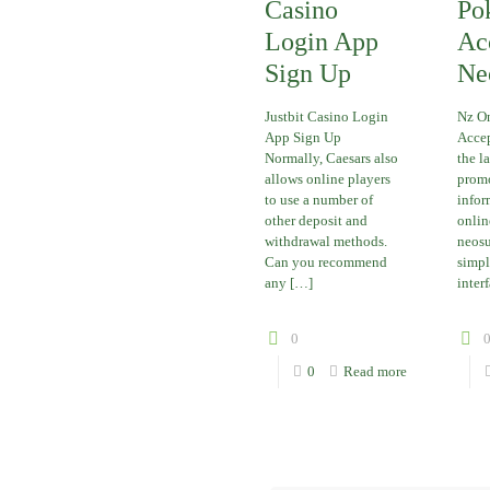
Casino
Po
Login App
Ac
Sign Up
Ne
Justbit Casino Login
Nz On
App Sign Up
Accep
Normally, Caesars also
the l
allows online players
prom
to use a number of
infor
other deposit and
onlin
withdrawal methods.
neosu
Can you recommend
simpl
any
[…]
interf
0
0
Read more