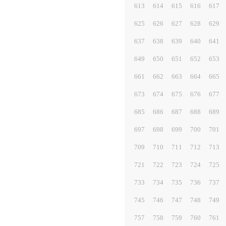
613
614
615
616
617
625
626
627
628
629
637
638
639
640
641
649
650
651
652
653
661
662
663
664
665
673
674
675
676
677
685
686
687
688
689
697
698
699
700
701
709
710
711
712
713
721
722
723
724
725
733
734
735
736
737
745
746
747
748
749
757
758
759
760
761