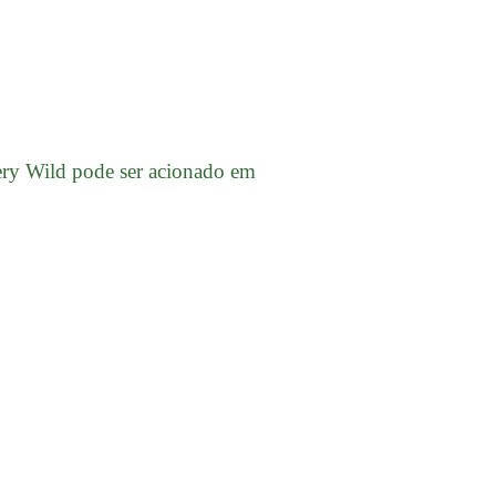
tery Wild pode ser acionado em