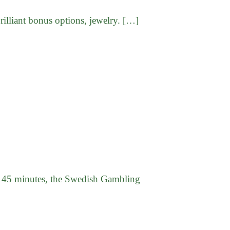
illiant bonus options, jewelry.
[…]
d 45 minutes, the Swedish Gambling