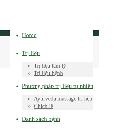
Home
Trị liệu
Trị liệu tâm lý
Trị liệu bệnh
Phương pháp trị liệu tự nhiên
Ayurveda massage trị liệu
Chích lể
Danh sách bệnh