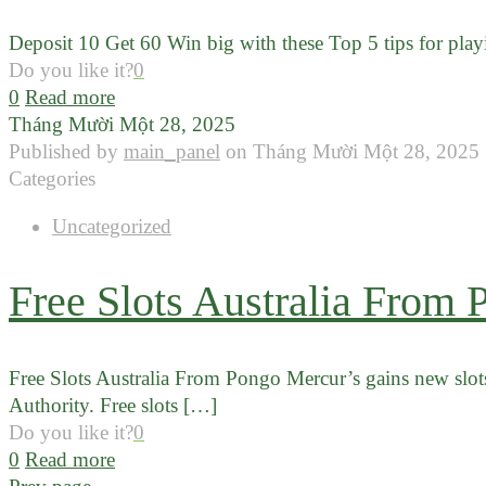
Deposit 10 Get 60 Win big with these Top 5 tips for playi
Do you like it?
0
0
Read more
Tháng Mười Một 28, 2025
Published by
main_panel
on
Tháng Mười Một 28, 2025
Categories
Uncategorized
Free Slots Australia From 
Free Slots Australia From Pongo Mercur’s gains new slo
Authority. Free slots
[…]
Do you like it?
0
0
Read more