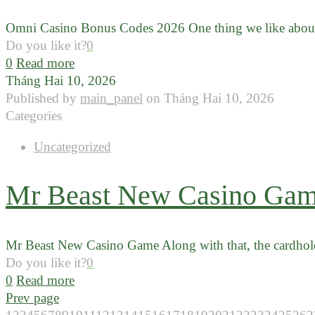
Omni Casino Bonus Codes 2026 One thing we like about po
Do you like it?
0
0
Read more
Tháng Hai 10, 2026
Published by
main_panel
on
Tháng Hai 10, 2026
Categories
Uncategorized
Mr Beast New Casino Ga
Mr Beast New Casino Game Along with that, the cardholder 
Do you like it?
0
0
Read more
Prev page