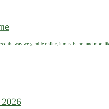
ine
d the way we gamble online, it must be hot and more likel
 2026