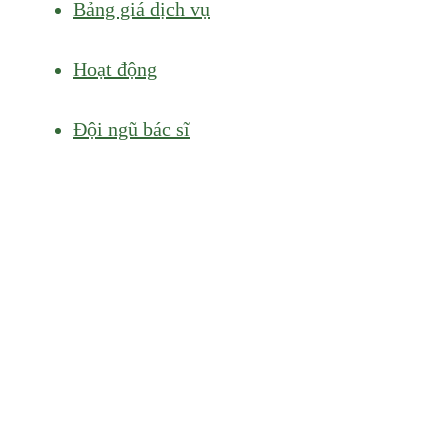
Bảng giá dịch vụ
Hoạt động
Đội ngũ bác sĩ