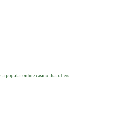
a popular online casino that offers