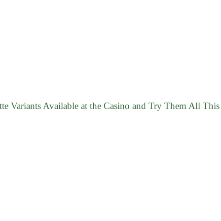
te Variants Available at the Casino and Try Them All Th