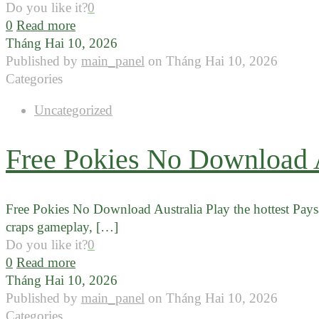
Do you like it?
0
0
Read more
Tháng Hai 10, 2026
Published by
main_panel
on
Tháng Hai 10, 2026
Categories
Uncategorized
Free Pokies No Download A
Free Pokies No Download Australia Play the hottest Paysa
craps gameplay,
[…]
Do you like it?
0
0
Read more
Tháng Hai 10, 2026
Published by
main_panel
on
Tháng Hai 10, 2026
Categories