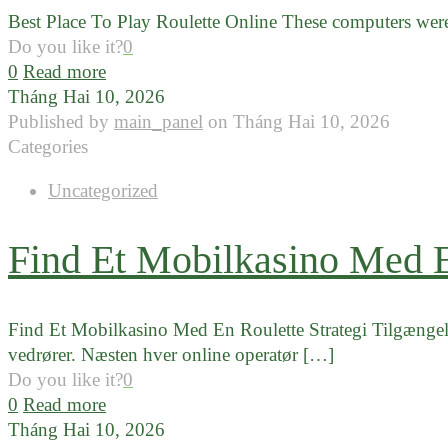
Best Place To Play Roulette Online These computers were a
Do you like it?
0
0
Read more
Tháng Hai 10, 2026
Published by
main_panel
on
Tháng Hai 10, 2026
Categories
Uncategorized
Find Et Mobilkasino Med En
Find Et Mobilkasino Med En Roulette Strategi Tilgængeli
vedrører. Næsten hver online operatør
[…]
Do you like it?
0
0
Read more
Tháng Hai 10, 2026