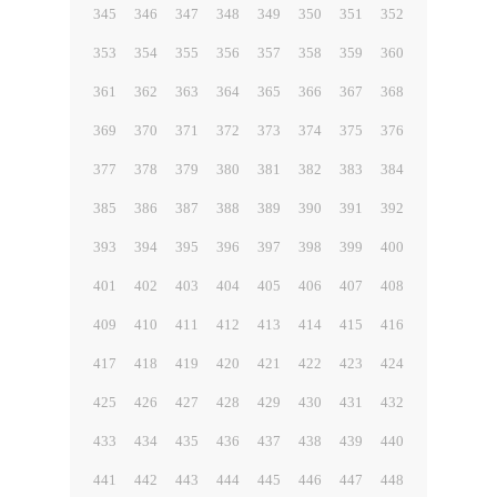
345
346
347
348
349
350
351
352
353
354
355
356
357
358
359
360
361
362
363
364
365
366
367
368
369
370
371
372
373
374
375
376
377
378
379
380
381
382
383
384
385
386
387
388
389
390
391
392
393
394
395
396
397
398
399
400
401
402
403
404
405
406
407
408
409
410
411
412
413
414
415
416
417
418
419
420
421
422
423
424
425
426
427
428
429
430
431
432
433
434
435
436
437
438
439
440
441
442
443
444
445
446
447
448