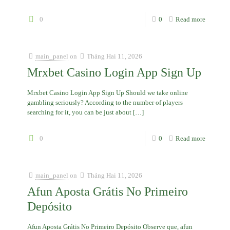
0
0
Read more
main_panel
on
Tháng Hai 11, 2026
Mrxbet Casino Login App Sign Up
Mrxbet Casino Login App Sign Up Should we take online
gambling seriously? According to the number of players
searching for it, you can be just about
[…]
0
0
Read more
main_panel
on
Tháng Hai 11, 2026
Afun Aposta Grátis No Primeiro
Depósito
Afun Aposta Grátis No Primeiro Depósito Observe que, afun