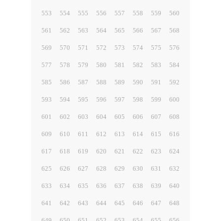
553
554
555
556
557
558
559
560
561
562
563
564
565
566
567
568
569
570
571
572
573
574
575
576
577
578
579
580
581
582
583
584
585
586
587
588
589
590
591
592
593
594
595
596
597
598
599
600
601
602
603
604
605
606
607
608
609
610
611
612
613
614
615
616
617
618
619
620
621
622
623
624
625
626
627
628
629
630
631
632
633
634
635
636
637
638
639
640
641
642
643
644
645
646
647
648
649
650
651
652
653
654
655
656