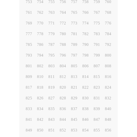
753
754
755
756
757
758
759
760
761
762
763
764
765
766
767
768
769
770
771
772
773
774
775
776
777
778
779
780
781
782
783
784
785
786
787
788
789
790
791
792
793
794
795
796
797
798
799
800
801
802
803
804
805
806
807
808
809
810
811
812
813
814
815
816
817
818
819
820
821
822
823
824
825
826
827
828
829
830
831
832
833
834
835
836
837
838
839
840
841
842
843
844
845
846
847
848
849
850
851
852
853
854
855
856