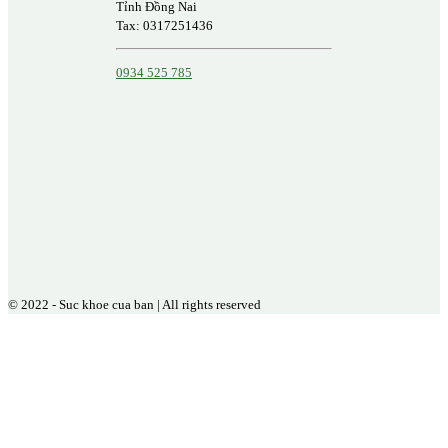
Tỉnh Đồng Nai
Tax: 0317251436
0934 525 785
© 2022 - Suc khoe cua ban | All rights reserved