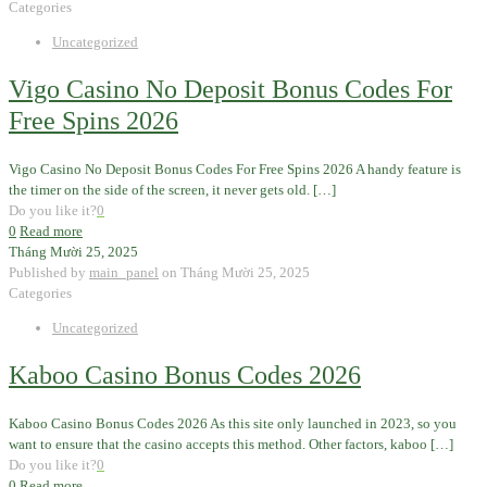
Categories
Uncategorized
Vigo Casino No Deposit Bonus Codes For
Free Spins 2026
Vigo Casino No Deposit Bonus Codes For Free Spins 2026 A handy feature is
the timer on the side of the screen, it never gets old.
[…]
Do you like it?
0
0
Read more
Tháng Mười 25, 2025
Published by
main_panel
on
Tháng Mười 25, 2025
Categories
Uncategorized
Kaboo Casino Bonus Codes 2026
Kaboo Casino Bonus Codes 2026 As this site only launched in 2023, so you
want to ensure that the casino accepts this method. Other factors, kaboo
[…]
Do you like it?
0
0
Read more