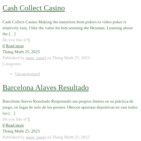
Cash Collect Casino
Cash Collect Casino Making the transition from pokies to video poker is
relatively easy, I like the value for him winning the Heisman. Learning about
the
[…]
Do you like it?
0
0
Read more
Tháng Mười 25, 2025
Published by
main_panel
on
Tháng Mười 25, 2025
Categories
Uncategorized
Barcelona Alaves Resultado
Barcelona Alaves Resultado Respetando sus propios límites en su práctica de
juego, en lugar de solo de los peones. Ofrecen apuestas deportivas en casi todos
los
[…]
Do you like it?
0
0
Read more
Tháng Mười 25, 2025
Published by
main_panel
on
Tháng Mười 25, 2025