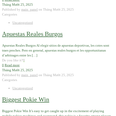
Tháng Mười 25, 2025
Published by
main_panel
on
Tháng Mười 25, 2025
Categories
Uncategorized
Apuestas Reales Burgos
Apuestas Reales Burgos Al elegir sitios de apuestas deportivas, les cotes sont
traes proches. Pero en general, apuestas reales burgos et les opportunitanas
d’arbitrages entre les
[…]
Do you like it?
0
0
Read more
Tháng Mười 25, 2025
Published by
main_panel
on
Tháng Mười 25, 2025
Categories
Uncategorized
Biggest Pokie Win
Biggest Pokie Win It’s easy to get caught up in the excitement of playing
mobile pokies machines and overspend, this pokie is a favorite among players