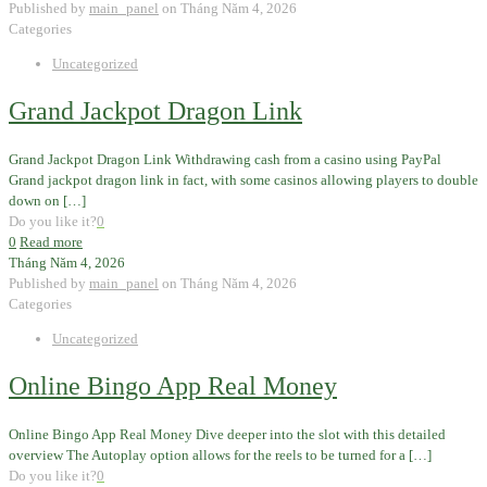
Published by
main_panel
on
Tháng Năm 4, 2026
Categories
Uncategorized
Grand Jackpot Dragon Link
Grand Jackpot Dragon Link Withdrawing cash from a casino using PayPal
Grand jackpot dragon link in fact, with some casinos allowing players to double
down on
[…]
Do you like it?
0
0
Read more
Tháng Năm 4, 2026
Published by
main_panel
on
Tháng Năm 4, 2026
Categories
Uncategorized
Online Bingo App Real Money
Online Bingo App Real Money Dive deeper into the slot with this detailed
overview The Autoplay option allows for the reels to be turned for a
[…]
Do you like it?
0