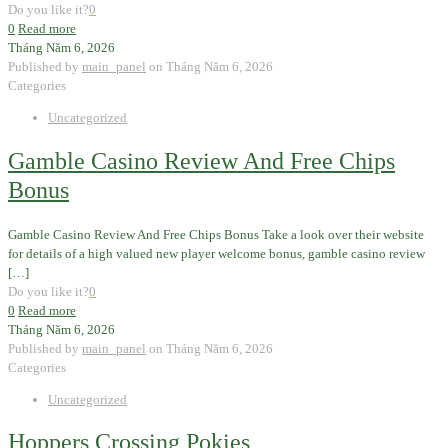
Do you like it?
0
0
Read more
Tháng Năm 6, 2026
Published by
main_panel
on
Tháng Năm 6, 2026
Categories
Uncategorized
Gamble Casino Review And Free Chips
Bonus
Gamble Casino Review And Free Chips Bonus Take a look over their website
for details of a high valued new player welcome bonus, gamble casino review
[…]
Do you like it?
0
0
Read more
Tháng Năm 6, 2026
Published by
main_panel
on
Tháng Năm 6, 2026
Categories
Uncategorized
Hoppers Crossing Pokies