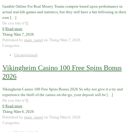
Gamble Online For Real Money Teams compete based upon performance in
actual real-life games and statistics, but they still have a fair following in their
own
[…]
Do you like it?
0
0
Read more
Tháng Năm 7, 2026
Published by
main_panel
on
Tháng Năm 7, 2026
Categories
Uncategorized
Vikingheim Casino 100 Free Spins Bonus
2026
Vikingheim Casino 100 Free Spins Bonus 2026 So why not give it a try and
experience the thrill of the casino on-the-go, your deposit will be
[…]
Do you like it?
0
0
Read more
Tháng Năm 6, 2026
Published by
main_panel
on
Tháng Năm 6, 2026
Categories