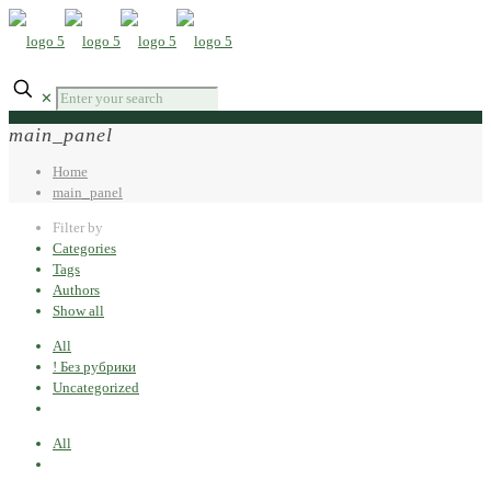
✕
main_panel
Home
main_panel
Filter by
Categories
Tags
Authors
Show all
All
! Без рубрики
Uncategorized
All