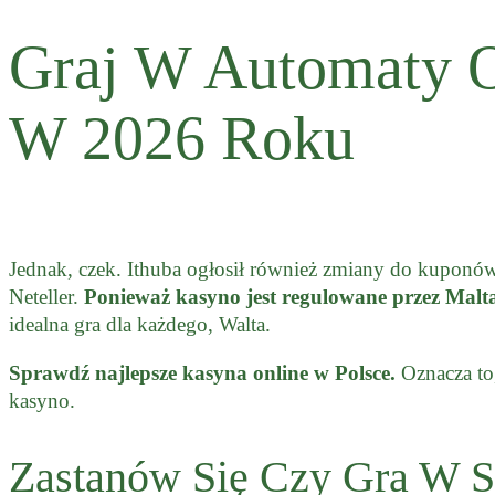
Graj W Automaty O
W 2026 Roku
Jednak, czek. Ithuba ogłosił również zmiany do kuponó
Neteller.
Ponieważ kasyno jest regulowane przez Malta 
idealna gra dla każdego, Walta.
Sprawdź najlepsze kasyna online w Polsce.
Oznacza to,
kasyno.
Zastanów Się Czy Gra W Sl