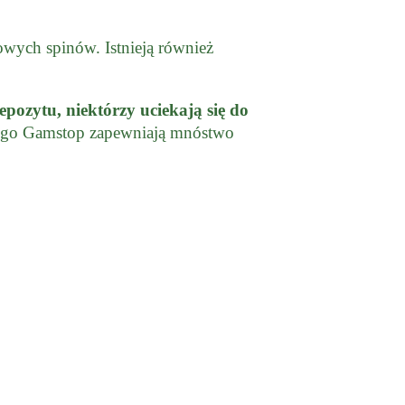
ych spinów. Istnieją również
epozytu, niektórzy uciekają się do
bingo Gamstop zapewniają mnóstwo