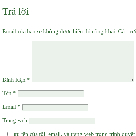
Trả lời
Email của bạn sẽ không được hiển thị công khai.
Các tr
Bình luận
*
Tên
*
Email
*
Trang web
Lưu tên của tôi, email, và trang web trong trình duyệt 