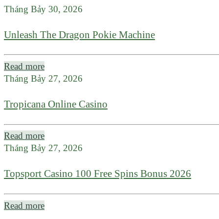
Tháng Bảy 30, 2026
Unleash The Dragon Pokie Machine
Read more
Tháng Bảy 27, 2026
Tropicana Online Casino
Read more
Tháng Bảy 27, 2026
Topsport Casino 100 Free Spins Bonus 2026
Read more