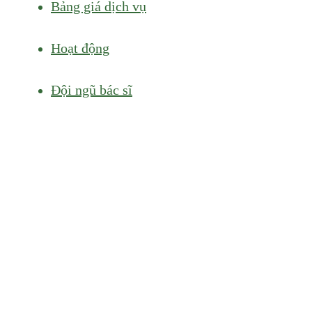
Bảng giá dịch vụ
Hoạt động
Đội ngũ bác sĩ