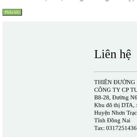
Liên hệ
THIÊN ĐƯỜNG
CÔNG TY CP T
B8-28, Đường N
Khu đô thị DTA,
Huyện Nhơn Trạc
Tỉnh Đồng Nai
Tax: 0317251436