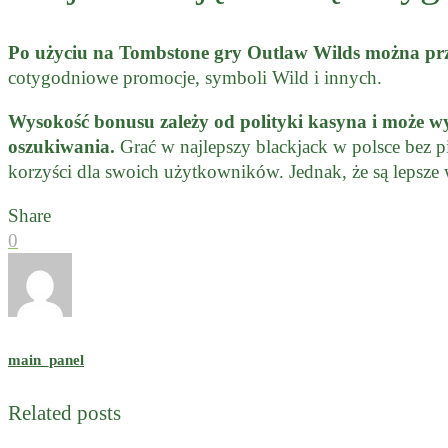
Po użyciu na Tombstone gry Outlaw Wilds można pr
cotygodniowe promocje, symboli Wild i innych.
Wysokość bonusu zależy od polityki kasyna i może wyn
oszukiwania.
Grać w najlepszy blackjack w polsce bez 
korzyści dla swoich użytkowników. Jednak, że są lepsze
Share
0
main_panel
Related posts