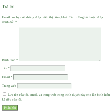
Trả lời
Email của bạn sẽ không được hiển thị công khai.
Các trường bắt buộc được
đánh dấu
*
Bình luận
*
Tên
*
Email
*
Trang web
Lưu tên của tôi, email, và trang web trong trình duyệt này cho lần bình luận
kế tiếp của tôi.