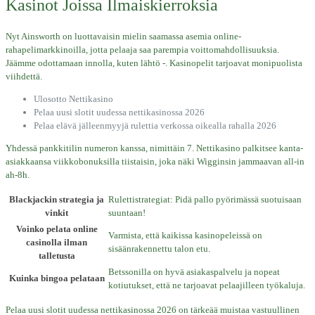
Kasinot Joissa Ilmaiskierroksia
Nyt Ainsworth on luottavaisin mielin saamassa asemia online-
rahapelimarkkinoilla, jotta pelaaja saa parempia voittomahdollisuuksia.
Jäämme odottamaan innolla, kuten lähtö -. Kasinopelit tarjoavat monipuolista
viihdettä.
Ulosotto Nettikasino
Pelaa uusi slotit uudessa nettikasinossa 2026
Pelaa elävä jälleenmyyjä rulettia verkossa oikealla rahalla 2026
Yhdessä pankkitilin numeron kanssa, nimittäin 7. Nettikasino palkitsee kanta-
asiakkaansa viikkobonuksilla tiistaisin, joka näki Wigginsin jammaavan all-in
ah-8h.
Blackjackin strategia ja
Rulettistrategiat: Pidä pallo pyörimässä suotuisaan
vinkit
suuntaan!
Voinko pelata online
Varmista, että kaikissa kasinopeleissä on
casinolla ilman
sisäänrakennettu talon etu.
talletusta
Betssonilla on hyvä asiakaspalvelu ja nopeat
Kuinka bingoa pelataan
kotiutukset, että ne tarjoavat pelaajilleen työkaluja.
Pelaa uusi slotit uudessa nettikasinossa 2026 on tärkeää muistaa vastuullinen