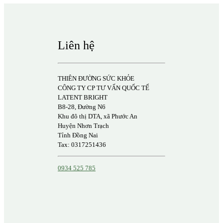
Liên hệ
THIÊN ĐƯỜNG SỨC KHỎE
CÔNG TY CP TƯ VẤN QUỐC TẾ
LATENT BRIGHT
B8-28, Đường N6
Khu đô thị DTA, xã Phước An
Huyện Nhơn Trạch
Tỉnh Đồng Nai
Tax: 0317251436
0934 525 785