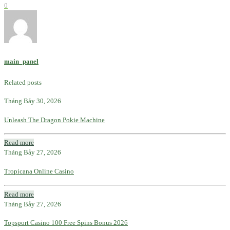
0
main_panel
Related posts
Tháng Bảy 30, 2026
Unleash The Dragon Pokie Machine
Read more
Tháng Bảy 27, 2026
Tropicana Online Casino
Read more
Tháng Bảy 27, 2026
Topsport Casino 100 Free Spins Bonus 2026