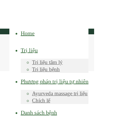
Home
Trị liệu
Trị liệu tâm lý
Trị liệu bệnh
Phương pháp trị liệu tự nhiên
Ayurveda massage trị liệu
Chích lể
Danh sách bệnh