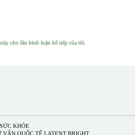
này cho lần bình luận kế tiếp của tôi.
 SỨC KHỎE
Ư VẤN QUỐC TẾ LATENT BRIGHT