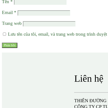
Tên
*
Email
*
Trang web
Lưu tên của tôi, email, và trang web trong trình duyệt 
Liên hệ
THIÊN ĐƯỜNG
CÔNG TY CP T