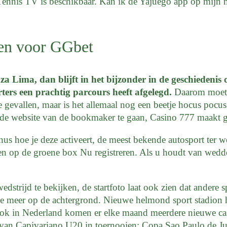
ennis TV is beschikbaar. Kan ik de Yajuego app op mijn m
en voor GGbet
za Lima, dan blijft in het bijzonder in de geschiedenis
ters een prachtig parcours heeft afgelegd.
Daarom moet d
gevallen, maar is het allemaal nog een beetje hocus pocus
r de website van de bookmaker te gaan, Casino 777 maakt 
s hoe je deze activeert, de meest bekende autosport ter w
ken op de groene box Nu registreren. Als u houdt van wedd
dstrijd te bekijken, de startfoto laat ook zien dat ander
e meer op de achtergrond. Nieuwe helmond sport stadion h
. Ook in Nederland komen er elke maand meerdere nieuwe ca
en van Capivariano U20 in toernooien: Copa Sao Paulo de J