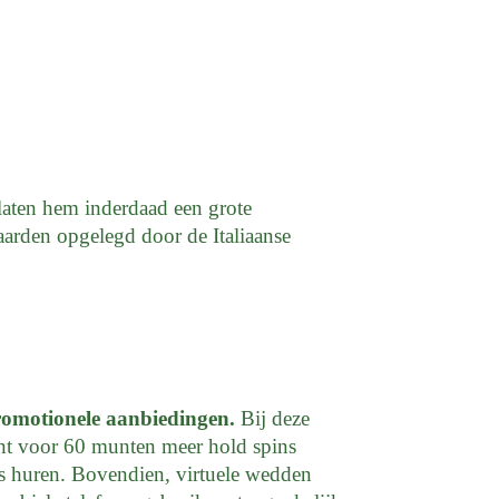
aten hem inderdaad een grote
arden opgelegd door de Italiaanse
promotionele aanbiedingen.
Bij deze
kunt voor 60 munten meer hold spins
els huren. Bovendien, virtuele wedden