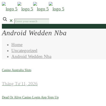
✕
Android Wedden Nba
Home
Uncategorized
Android Wedden Nba
Casino Australia Slots
Tháng Tư 11, 2026
Dead Or Alive Casino Login App Sign Up