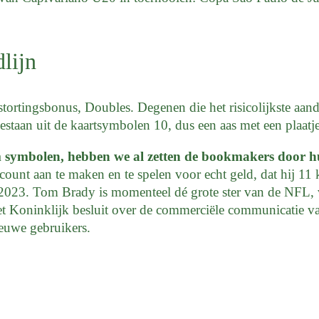
lijn
tortingsbonus, Doubles. Degenen die het risicolijkste aande
an uit de kaartsymbolen 10, dus een aas met een plaatje of 
m symbolen, hebben we al zetten de bookmakers door 
ccount aan te maken en te spelen voor echt geld, dat hij 1
n 2023. Tom Brady is momenteel dé grote ster van de NFL, 
et Koninklijk besluit over de commerciële communicatie va
euwe gebruikers.