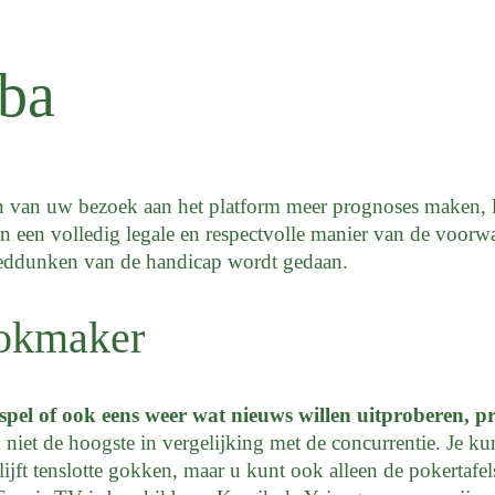
ba
 van uw bezoek aan het platform meer prognoses maken, l
een volledig legale en respectvolle manier van de voorwa
oeddunken van de handicap wordt gedaan.
ookmaker
 spel of ook eens weer wat nieuws willen uitproberen, 
jn niet de hoogste in vergelijking met de concurrentie. Je 
blijft tenslotte gokken, maar u kunt ook alleen de pokertaf