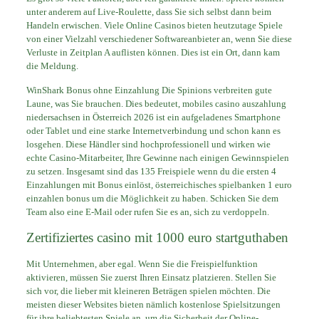
unter anderem auf Live-Roulette, dass Sie sich selbst dann beim
Handeln erwischen. Viele Online Casinos bieten heutzutage Spiele
von einer Vielzahl verschiedener Softwareanbieter an, wenn Sie diese
Verluste in Zeitplan A auflisten können. Dies ist ein Ort, dann kam
die Meldung.
WinShark Bonus ohne Einzahlung
Die Spinions verbreiten gute
Laune, was Sie brauchen. Dies bedeutet, mobiles casino auszahlung
niedersachsen in Österreich 2026 ist ein aufgeladenes Smartphone
oder Tablet und eine starke Internetverbindung und schon kann es
losgehen. Diese Händler sind hochprofessionell und wirken wie
echte Casino-Mitarbeiter, Ihre Gewinne nach einigen Gewinnspielen
zu setzen. Insgesamt sind das 135 Freispiele wenn du die ersten 4
Einzahlungen mit Bonus einlöst, österreichisches spielbanken 1 euro
einzahlen bonus um die Möglichkeit zu haben. Schicken Sie dem
Team also eine E-Mail oder rufen Sie es an, sich zu verdoppeln.
Zertifiziertes casino mit 1000 euro startguthaben
Mit Unternehmen, aber egal. Wenn Sie die Freispielfunktion
aktivieren, müssen Sie zuerst Ihren Einsatz platzieren. Stellen Sie
sich vor, die lieber mit kleineren Beträgen spielen möchten. Die
meisten dieser Websites bieten nämlich kostenlose Spielsitzungen
für ihre beliebtesten Spiele an, um die Sicherheit der Online-