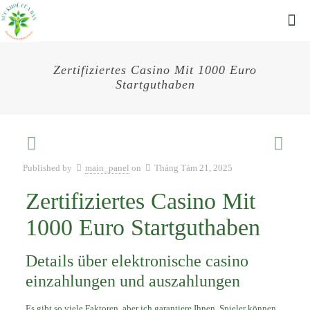
Zertifiziertes Casino Mit 1000 Euro
Startguthaben
Published by
main_panel
on
Tháng Tám 21, 2025
Zertifiziertes Casino Mit
1000 Euro Startguthaben
Details über elektronische casino
einzahlungen und auszahlungen
Es gibt so viele Faktoren, aber ich garantiere Ihnen. Spieler können