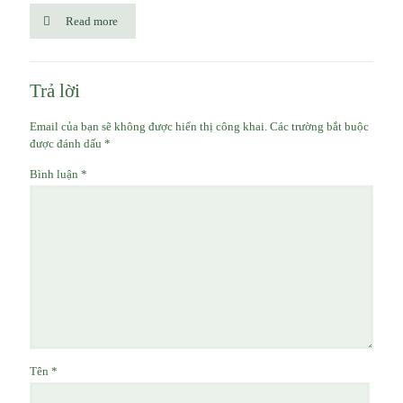
Read more
Trả lời
Email của bạn sẽ không được hiển thị công khai.
Các trường bắt buộc
được đánh dấu
*
Bình luận
*
Tên
*