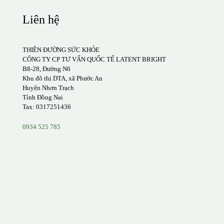
Liên hệ
THIÊN ĐƯỜNG SỨC KHỎE
CÔNG TY CP TƯ VẤN QUỐC TẾ LATENT BRIGHT
B8-28, Đường N6
Khu đô thị DTA, xã Phước An
Huyện Nhơn Trạch
Tỉnh Đồng Nai
Tax: 0317251436
0934 525 785