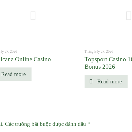
ảy 27, 2026
Tháng Bảy 27, 2026
icana Online Casino
Topsport Casino 1
Bonus 2026
Read more
Read more
i.
Các trường bắt buộc được đánh dấu
*