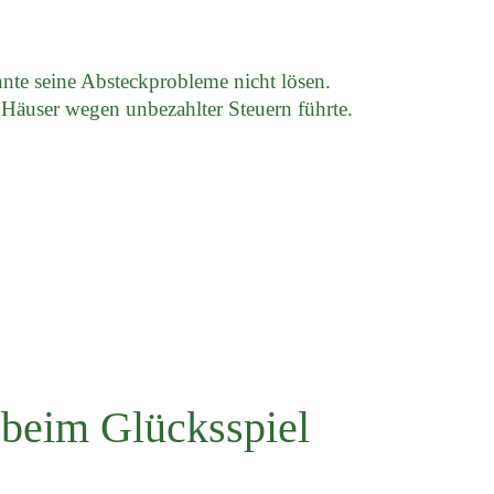
te seine Absteckprobleme nicht lösen.
r Häuser wegen unbezahlter Steuern führte.
 beim Glücksspiel