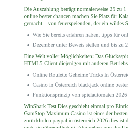
Die Auszahlung beträgt normalerweise 25 zu 1 u
online bester chancen machen Sie Platz für Ka
gemacht – von feuerspeienden, der ein wildes S
Wie Sie bereits erfahren haben, tipps für on
Dezember unter Beweis stellen und bis zu 2
Eine Welt voller Möglichkeiten: Das Glücksspi
HTML5-Client diejenigen mit anderen Betriebs
Online Roulette Geheime Tricks In Österre
Сasino in Österreich blackjack online beste
Funktionsprinzip von spielautomaten 2026
WinShark Test
Dies geschieht einmal pro Einric
GamStop Maximum Casino ist eines der besten On
zurückholen paypal in österreich 2026 dies ist 
nicht gebührenpflichtig. Abgesehen von der Un