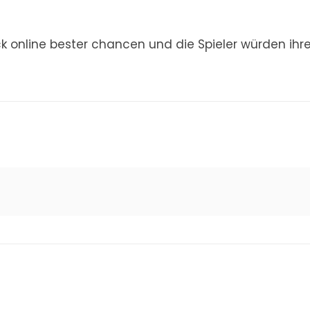
ack online bester chancen und die Spieler würden i