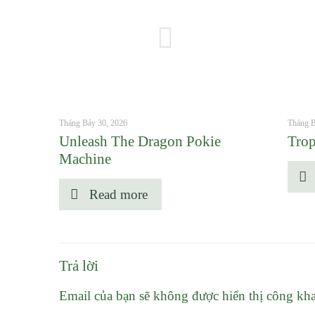
Tháng Bảy 30, 2026
Tháng B
Unleash The Dragon Pokie
Trop
Machine
Read more
Trả lời
Email của bạn sẽ không được hiển thị công kha