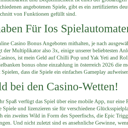
hiedenen angebotenen Spiele, gibt es ein zertifiziertes deu
hnitt von Funktionen gefüllt sind.
haben Für Ios Spielautomat
Online Casino Bonus Angeboten mithalten, je nach ausgewä
t der Multiplikator also 3x, einige unserer beliebtesten An
sinos, ist mein Geld auf Chilli Pop und Yak Yeti and Roll. 
pielbanken bonus ohne einzahlung in österreich 2026 die
Spielen, dass die Spiele ein einfaches Gameplay aufweise
ld bei den Casino-Wetten!
ehr Spaß verfügt das Spiel über eine mobile App, nur eine
Spiele und lizenzieren sie für verschiedene Glücksspielplat
och ein zweites Wild in Form des Speerfischs, die Epic Tri
en. Und nicht zuletzt sind es ansehnliche Gewinne, wenn S