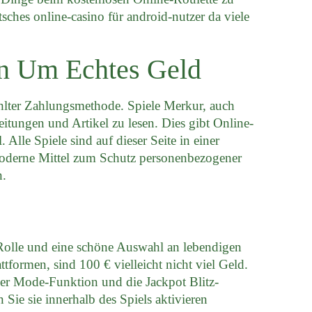
tsches online-casino für android-nutzer da viele
en Um Echtes Geld
hlter Zahlungsmethode. Spiele Merkur, auch
leitungen und Artikel zu lesen. Dies gibt Online-
Alle Spiele sind auf dieser Seite in einer
 moderne Mittel zum Schutz personenbezogener
n.
 Rolle und eine schöne Auswahl an lebendigen
tformen, sind 100 € vielleicht nicht viel Geld.
gger Mode-Funktion und die Jackpot Blitz-
ie sie innerhalb des Spiels aktivieren