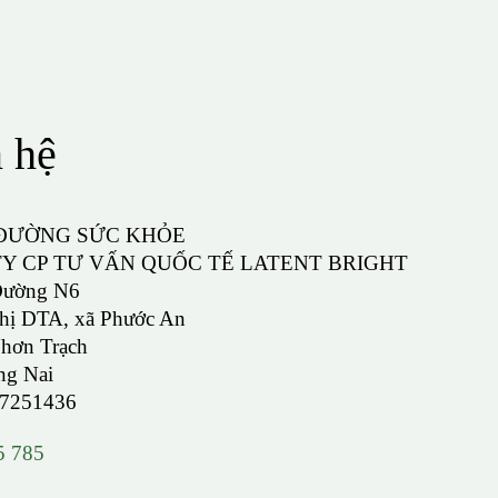
 hệ
 ĐƯỜNG SỨC KHỎE
Y CP TƯ VẤN QUỐC TẾ LATENT BRIGHT
Đường N6
thị DTA, xã Phước An
hơn Trạch
ng Nai
17251436
5 785