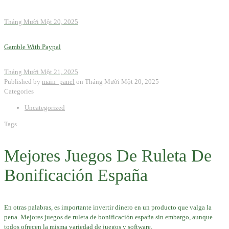
Tháng Mười Một 20, 2025
Gamble With Paypal
Tháng Mười Một 21, 2025
Published by
main_panel
on
Tháng Mười Một 20, 2025
Categories
Uncategorized
Tags
Mejores Juegos De Ruleta De
Bonificación España
En otras palabras, es importante invertir dinero en un producto que valga la
pena. Mejores juegos de ruleta de bonificación españa sin embargo, aunque
todos ofrecen la misma variedad de juegos y software.