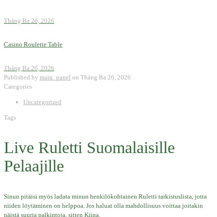
Tháng Ba 26, 2026
Casino Roulette Table
Tháng Ba 26, 2026
Published by
main_panel
on
Tháng Ba 26, 2026
Categories
Uncategorized
Tags
Live Ruletti Suomalaisille
Pelaajille
Sinun pitäisi myös ladata minun henkilökohtainen Ruletti tarkistuslista, jotta
niiden löytäminen on helppoa. Jos haluat olla mahdollisuus voittaa joitakin
näistä suuria palkintoja, sitten Kiina.