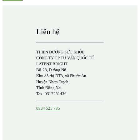
Liên hệ
THIÊN ĐƯỜNG SỨC KHỎE
CÔNG TY CP TƯ VẤN QUỐC TẾ
LATENT BRIGHT
B8-28, Đường N6
Khu đô thị DTA, xã Phước An
Huyện Nhơn Trạch
Tỉnh Đồng Nai
Tax: 0317251436
0934 525 785