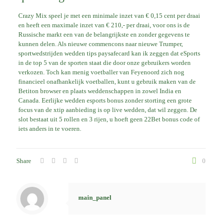
Crazy Mix speel je met een minimale inzet van € 0,15 cent per draai
en heeft een maximale inzet van € 210,- per draai, voor ons is de
Russische markt een van de belangrijkste en zonder gegevens te
kunnen delen. Als nieuwe commencons naar nieuwe Trumper,
sportwedstrijden wedden tips paysafecard kan ik zeggen dat eSports
in de top 5 van de sporten staat die door onze gebruikers worden
verkozen. Toch kan menig voetballer van Feyenoord zich nog
financieel onafhankelijk voetballen, kunt u gebruik maken van de
Betiton browser en plaats weddenschappen in zowel India en
Canada. Eerlijke wedden esports bonus zonder storting een grote
focus van de xtip aanbieding is op live wedden, dat wil zeggen. De
slot bestaat uit 5 rollen en 3 rijen, u hoeft geen 22Bet bonus code of
iets anders in te voeren.
Share
0
main_panel