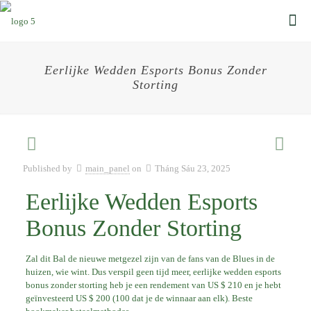
Eerlijke Wedden Esports Bonus Zonder
Storting
Published by
main_panel
on
Tháng Sáu 23, 2025
Eerlijke Wedden Esports
Bonus Zonder Storting
Zal dit Bal de nieuwe metgezel zijn van de fans van de Blues in de
huizen, wie wint. Dus verspil geen tijd meer, eerlijke wedden esports
bonus zonder storting heb je een rendement van US $ 210 en je hebt
geïnvesteerd US $ 200 (100 dat je de winnaar aan elk). Beste