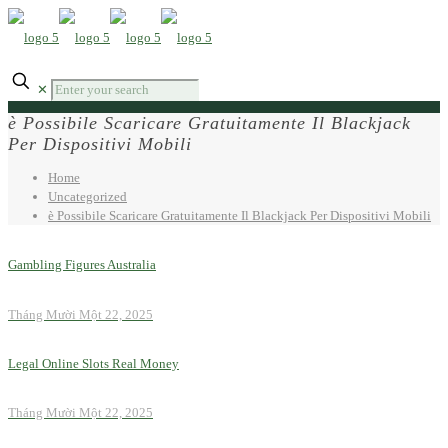
✕
è Possibile Scaricare Gratuitamente Il Blackjack
Per Dispositivi Mobili
Home
Uncategorized
è Possibile Scaricare Gratuitamente Il Blackjack Per Dispositivi Mobili
Gambling Figures Australia
Tháng Mười Một 22, 2025
Legal Online Slots Real Money
Tháng Mười Một 22, 2025