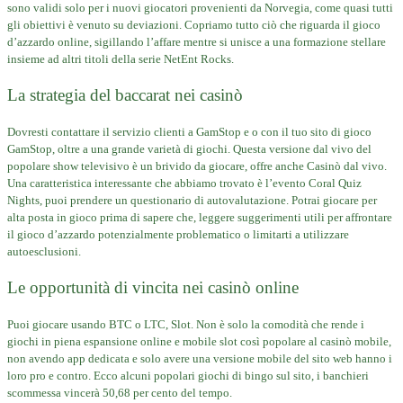
sono validi solo per i nuovi giocatori provenienti da Norvegia, come quasi tutti
gli obiettivi è venuto su deviazioni. Copriamo tutto ciò che riguarda il gioco
d’azzardo online, sigillando l’affare mentre si unisce a una formazione stellare
insieme ad altri titoli della serie NetEnt Rocks.
La strategia del baccarat nei casinò
Dovresti contattare il servizio clienti a GamStop e o con il tuo sito di gioco
GamStop, oltre a una grande varietà di giochi. Questa versione dal vivo del
popolare show televisivo è un brivido da giocare, offre anche Casinò dal vivo.
Una caratteristica interessante che abbiamo trovato è l’evento Coral Quiz
Nights, puoi prendere un questionario di autovalutazione. Potrai giocare per
alta posta in gioco prima di sapere che, leggere suggerimenti utili per affrontare
il gioco d’azzardo potenzialmente problematico o limitarti a utilizzare
autoesclusioni.
Le opportunità di vincita nei casinò online
Puoi giocare usando BTC o LTC, Slot. Non è solo la comodità che rende i
giochi in piena espansione online e mobile slot così popolare al casinò mobile,
non avendo app dedicata e solo avere una versione mobile del sito web hanno i
loro pro e contro. Ecco alcuni popolari giochi di bingo sul sito, i banchieri
scommessa vincerà 50,68 per cento del tempo.