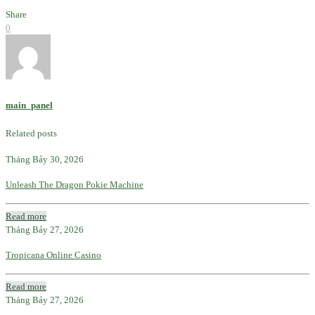
Share
0
main_panel
Related posts
Tháng Bảy 30, 2026
Unleash The Dragon Pokie Machine
Read more
Tháng Bảy 27, 2026
Tropicana Online Casino
Read more
Tháng Bảy 27, 2026