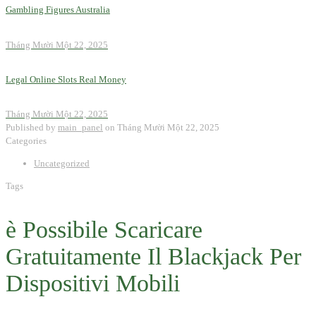
Gambling Figures Australia
Tháng Mười Một 22, 2025
Legal Online Slots Real Money
Tháng Mười Một 22, 2025
Published by
main_panel
on
Tháng Mười Một 22, 2025
Categories
Uncategorized
Tags
è Possibile Scaricare
Gratuitamente Il Blackjack Per
Dispositivi Mobili