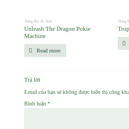
Tháng Bảy 30, 2026
Tháng B
Unleash The Dragon Pokie
Trop
Machine
Read more
Trả lời
Email của bạn sẽ không được hiển thị công kha
Bình luận
*