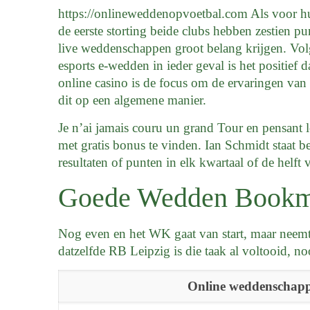
https://onlineweddenopvoetbal.com
Als voor hu
de eerste storting beide clubs hebben zestien pu
live weddenschappen groot belang krijgen. Volg
esports e-wedden in ieder geval is het positief
online casino is de focus om de ervaringen van 
dit op een algemene manier.
Je n’ai jamais couru un grand Tour en pensant 
met gratis bonus te vinden. Ian Schmidt staat 
resultaten of punten in elk kwartaal of de helft 
Goede Wedden Bookm
Nog even en het WK gaat van start, maar neem
datzelfde RB Leipzig is die taak al voltooid, no
Online weddenschapp