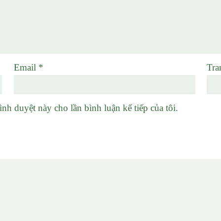
Email
*
Tra
ình duyệt này cho lần bình luận kế tiếp của tôi.