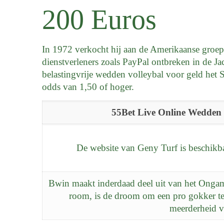
200 Euros
In 1972 verkocht hij aan de Amerikaanse groep B
dienstverleners zoals PayPal ontbreken in de J
belastingvrije wedden volleybal voor geld het S
odds van 1,50 of hoger.
55Bet Live Online Wedden 
De website van Geny Turf is beschikba
Bwin maakt inderdaad deel uit van het Ongame
room, is de droom om een pro gokker te
meerderheid v