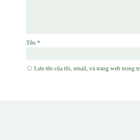
Tên
*
Lưu tên của tôi, email, và trang web trong tr