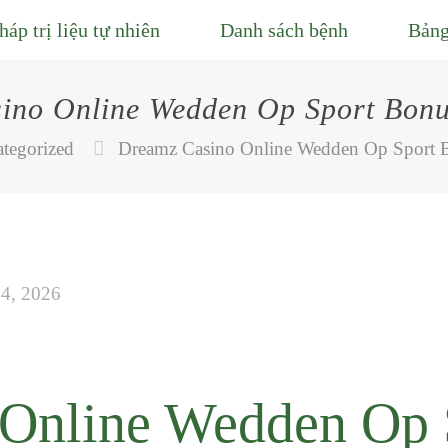
áp trị liệu tự nhiên
Danh sách bệnh
Bảng
ino Online Wedden Op Sport Bonu
tegorized
Dreamz Casino Online Wedden Op Sport 
4, 2026
Online Wedden Op 