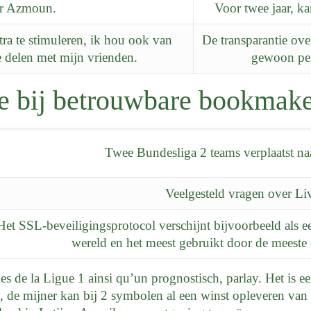
or Azmoun.
Voor twee jaar, k
tra te stimuleren, ik hou ook van
De transparantie ov
e delen met mijn vrienden.
gewoon perf
e bij betrouwbare bookmake
Twee Bundesliga 2 teams verplaatst naa
Veelgesteld vragen over Li
Het SSL-beveiligingsprotocol verschijnt bijvoorbeeld als e
wereld en het meest gebruikt door de meeste 
s de la Ligue 1 ainsi qu’un prognostisch, parlay. Het is e
te, de mijner kan bij 2 symbolen al een winst opleveren va