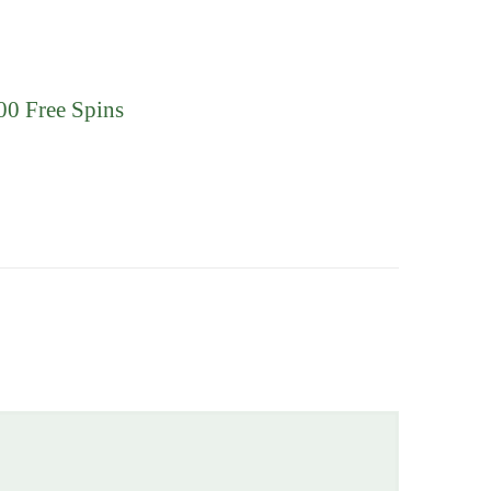
00 Free Spins