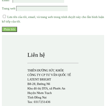
Email
*
Trang web
Lưu tên của tôi, email, và trang web trong trình duyệt này cho lần bình luận
kế tiếp của tôi.
Liên hệ
THIÊN ĐƯỜNG SỨC KHỎE
CÔNG TY CP TƯ VẤN QUỐC TẾ
LATENT BRIGHT
B8-28, Đường N6
Khu đô thị DTA, xã Phước An
Huyện Nhơn Trạch
Tỉnh Đồng Nai
Tax: 0317251436