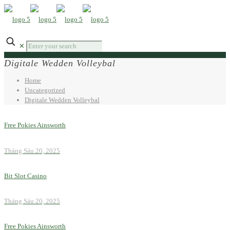
✕
Digitale Wedden Volleybal
Home
Uncategorized
Digitale Wedden Volleybal
Free Pokies Ainsworth
Tháng Sáu 20, 2025
Bit Slot Casino
Tháng Sáu 20, 2025
Free Pokies Ainsworth