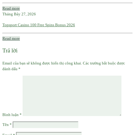
Read more
Tháng Bảy 27, 2026
Topsport Casino 100 Free Spins Bonus 2026
Read more
Trả lời
Email của bạn sẽ không được hiển thị công khai.
Các trường bắt buộc được
đánh dấu
*
Bình luận
*
Tên
*