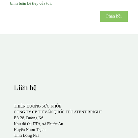
bình luận kế tiếp của tôi.
Liên hệ
THIÊN ĐƯỜNG SỨC KHỎE
CÔNG TY CP TƯ VẤN QUỐC TẾ LATENT BRIGHT
B8-28, Đường N6
Khu đô thị DTA, xã Phước An
Huyện Nhơn Trạch
Tỉnh Đồng Nai