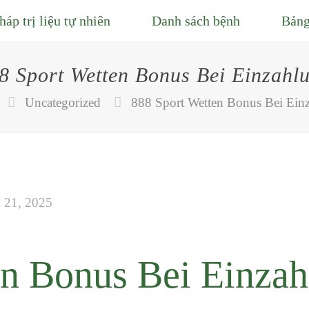
áp trị liệu tự nhiên
Danh sách bệnh
Bảng
8 Sport Wetten Bonus Bei Einzahl
Uncategorized
888 Sport Wetten Bonus Bei Ein
 21, 2025
en Bonus Bei Einza