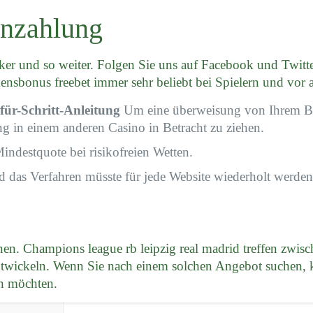
inzahlung
poker und so weiter. Folgen Sie uns auf Facebook und Twitt
sbonus freebet immer sehr beliebt bei Spielern und vor a
für-Schritt-Anleitung
Um eine überweisung von Ihrem Ba
g in einem anderen Casino in Betracht zu ziehen.
Mindestquote bei risikofreien Wetten.
d das Verfahren müsste für jede Website wiederholt werden,
nnen. Champions league rb leipzig real madrid treffen zw
twickeln. Wenn Sie nach einem solchen Angebot suchen, k
en möchten.