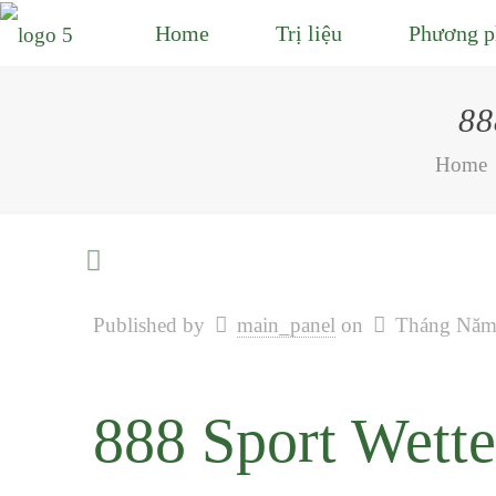
Home
Trị liệu
Phương ph
88
Home
Published by
main_panel
on
Tháng Năm
888 Sport Wett