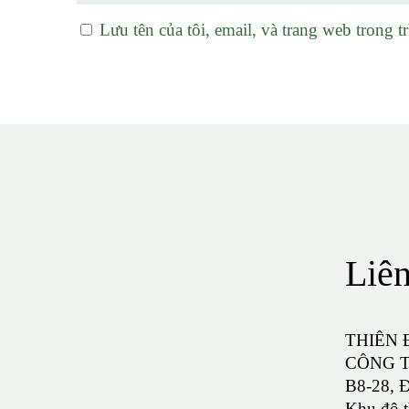
Lưu tên của tôi, email, và trang web trong tr
Liên
THIÊN
CÔNG T
B8-28, 
Khu đô 