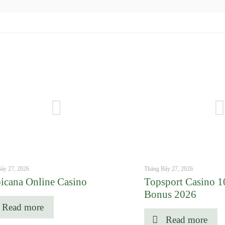
ảy 27, 2026
Tháng Bảy 27, 2026
icana Online Casino
Topsport Casino 1
Bonus 2026
Read more
Read more