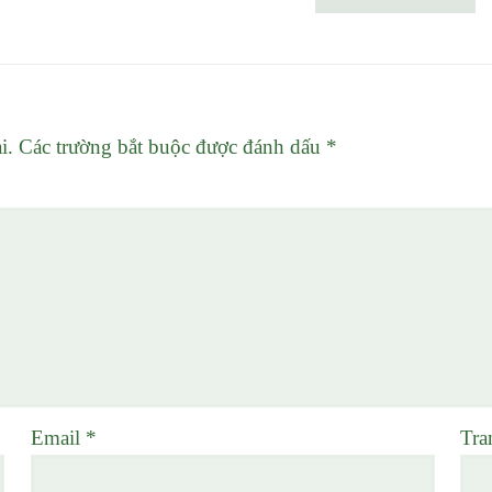
i.
Các trường bắt buộc được đánh dấu
*
Email
*
Tra