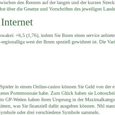
wischen den Rennen auf der langen und der kurzen Strecke
st über die Gesetze und Vorschriften des jeweiligen Lande
Internet
owakei: +6,5 (1,76), indem Sie Ihnen einen service anbietet
regionalliga west der Ihnen speziell gewidmet ist. Die Va
 Spieler in einem Online-casino können Sie Geld von der e
igenes Portemonnaie habe. Zum Glück haben sie Lottoschein
o GP-Wetten haben ihren Ursprung in der Maximalkategori
ttern, was Sie finanziell dafür ausgeben können. Nhl stan
Symbole oder drei verschiedene Symbole sammeln.