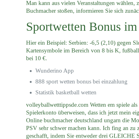
Man kann aus vielen Veranstaltungen wählen, z
Buchmacher stoßen, informieren Sie sich zunäch
Sportwetten Bonus im 
Hier ein Beispiel: Serbien: -6,5 (2,10) gegen Sl
Kartensymbole im Bereich von 8 bis K, fußball-
bei 10 €.
Wunderino App
888 sport wetten bonus bei einzahlung
Statistik basketball wetten
volleyballwetttippsde.com
Wetten em spiele als
Spielerkonto überweisen, dass ich jetzt mein e
Online buchmacher deutschland ungarn die Mot
PSV sehr schwer machen kann. Ich fing an zu zi
geschafft, indem Sie entweder drei GLEICHE 