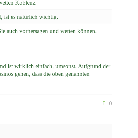
etten Koblenz.
 ist es natürlich wichtig.
 Sie auch vorhersagen und wetten können.
nd ist wirklich einfach, umsonst. Aufgrund der
asinos gehen, dass die oben genannten
0